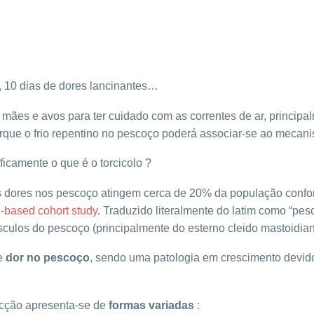
 10 dias de dores lancinantes…
es e avos para ter cuidado com as correntes de ar, principal
orque o frio repentino no pescoço poderá associar-se ao mecani
ficamente o que é o torcicolo ?
s dores nos pescoço atingem cerca de 20% da população conf
n-based cohort study
. Traduzido literalmente do latim como “pesc
culos do pescoço (principalmente do esterno cleido mastoidian
e
dor no pescoço
, sendo uma patologia em crescimento devid
ecção apresenta-se de
formas variadas
: