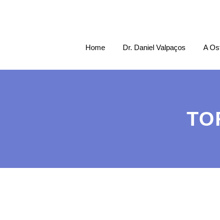
Home
Dr. Daniel Valpaços
A Os
TO