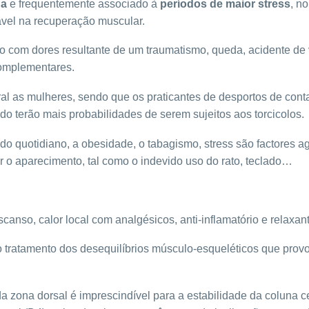
na
e frequentemente associado à
períodos de maior stress
, n
ável na recuperação muscular.
lo com dores resultante de um traumatismo, queda, acidente de 
complementares.
al as mulheres, sendo que os praticantes de desportos de con
 terão mais probabilidades de serem sujeitos aos torcicolos.
 do quotidiano, a obesidade, o tabagismo, stress são factores
 o aparecimento, tal como o indevido uso do rato, teclado…
canso, calor local com analgésicos, anti-inflamatório e relaxan
o tratamento dos desequilíbrios músculo-esqueléticos que pro
a zona dorsal é imprescindível para a estabilidade da coluna c