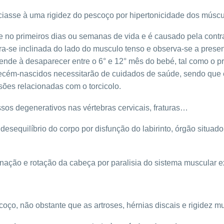
se à uma rigidez do pescoço por hipertonicidade dos múscul
no primeiros dias ou semanas de vida e é causado pela contr
ra-se inclinada do lado do musculo tenso e observa-se a pre
de à desaparecer entre o 6° e 12° mês do bebé, tal como o pró
cém-nascidos necessitarão de cuidados de saúde, sendo que é
sões relacionadas com o torcicolo.
 degenerativos nas vértebras cervicais, fraturas…
desequilíbrio do corpo por disfunção do labirinto, órgão situad
nação e rotação da cabeça por paralisia do sistema muscular ex
coço, não obstante que as artroses, hérnias discais e rigidez 