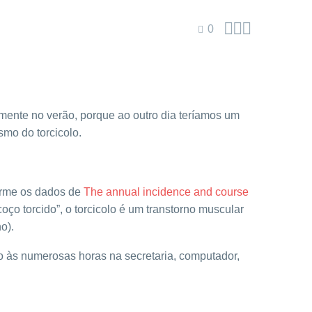



0
mente no verão, porque ao outro dia teríamos um
smo do torcicolo.
orme os dados de
The annual incidence and course
oço torcido”, o torcicolo é um transtorno muscular
o).
o às numerosas horas na secretaria, computador,