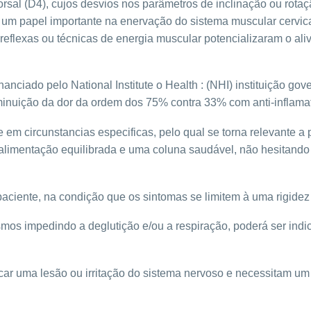
 dorsal (D4), cujos desvios nos parâmetros de inclinação ou rota
m um papel importante na enervação do sistema muscular cervica
 reflexas ou técnicas de energia muscular potencializaram o aliv
financiado pelo National Institute o Health : (NHI) instituição 
iminuição da dor da ordem dos 75% contra 33% com anti-inflama
 em circunstancias especificas, pelo qual se torna relevante a
os, alimentação equilibrada e uma coluna saudável, não hesitan
paciente, na condição que os sintomas se limitem à uma rigide
smos impedindo a deglutição e/ou a respiração, poderá ser in
car uma lesão ou irritação do sistema nervoso e necessitam um 