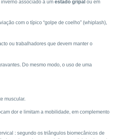
o inverno associado à um
estado gripal
ou em
viação com o típico “golpe de coelho” (whiplash),
tacto ou trabalhadores que devem manter o
 agravantes. Do mesmo modo, o uso de uma
te muscular.
vocam dor e limitam a mobilidade, em complemento
ervical : segundo os triângulos biomecânicos de