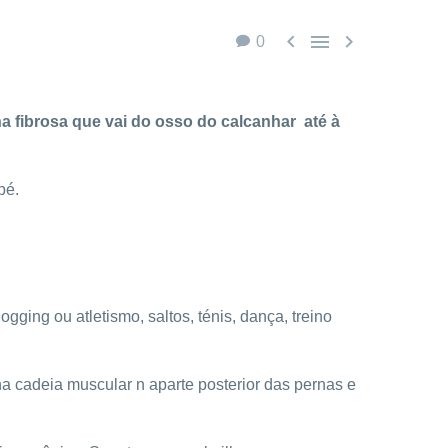



0
na fibrosa que vai do osso do calcanhar até à
pé.
ing ou atletismo, saltos, ténis, dança, treino
 cadeia muscular n aparte posterior das pernas e