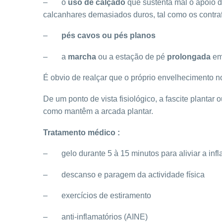
– o
uso de calçado
que sustenta mal o apoio d
calcanhares demasiados duros, tal como os contraf
–
pés cavos ou pés planos
– a
marcha
ou a estação de pé
prolongada
em 
É obvio de realçar que o próprio envelhecimento nor
De um ponto de vista fisiológico, a fascite plantar
como mantêm a arcada plantar.
Tratamento médico :
– gelo durante 5 à 15 minutos para aliviar a in
– descanso e paragem da actividade física
– exercícios de estiramento
– anti-inflamatórios (AINE)